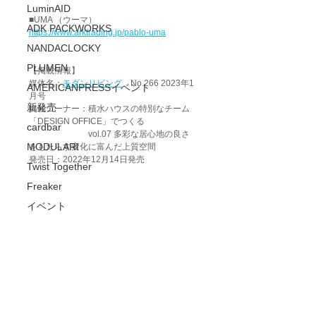
LuminAID
■UMA （ウーマ）
ADK PACKWORKS
https://www.arktrading.jp/pablo-uma
NANDACLOCKY
PLUMEN
【掲載情報】
媒体名：
モダンリビング
　No.266 2023年1
AMERICANPRESSイベント
月号　
新発売
掲載コーナー：積水ハウスの特別なチーム
「DESIGN OFFICE」でつくる
cardbar
　　　　　　　vol.07 多彩な居心地の良さ
MODULARI
をもたらす変化に富んだ上質空間
発売日：2022年12月14日発売
Twist Together
Freaker
イベント