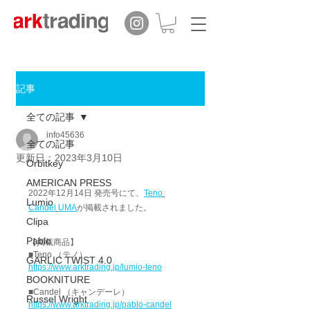
記事
全ての記事
info45636
全ての記事
更新日：
2023年3月10日
Orbitkey
AMERICAN PRESS
2022年12月14日 発売号にて、
Teno
Lumio
Candel
UMA
が掲載されました。
Clipa
Pablo
【掲載商品】
■Teno （テノ）
GARLIC TWIST 4.0
https://www.arktrading.jp/lumio-teno
BOOKNITURE
■Candel （キャンデーレ）
Russel Wright
https://www.arktrading.jp/pablo-candel