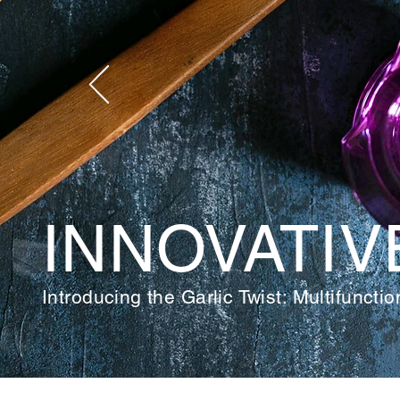
IN
NOVATIV
Introducing the Garlic Twist: Multifuncti