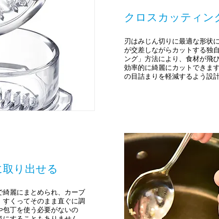
クロスカッティン
刃はみじん切りに最適な形状
が交差しながらカットする独
ング」方法により、食材が飛
効率的に綺麗にカットできま
の目詰まりを軽減するよう設計
に取り出せる
で綺麗にまとめられ、カーブ
、すくってそのまま直ぐに調
や包丁を使う必要がないの
気にすることもありません。