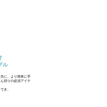
け
プル
と共に、より簡単に手
じん切りの必須アイテ
くでき、