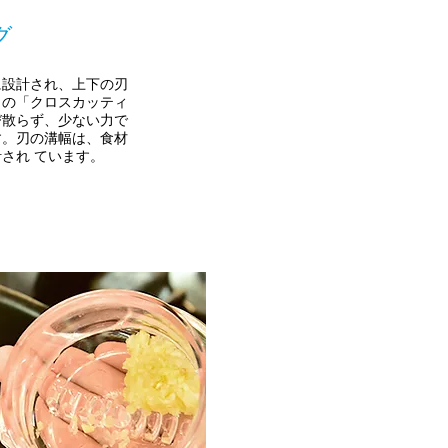
グ
に設計され、上下の刃
自の「クロスカッティ
び散らず、少ない力で
す。刃の溝幅は、食材
され ています。