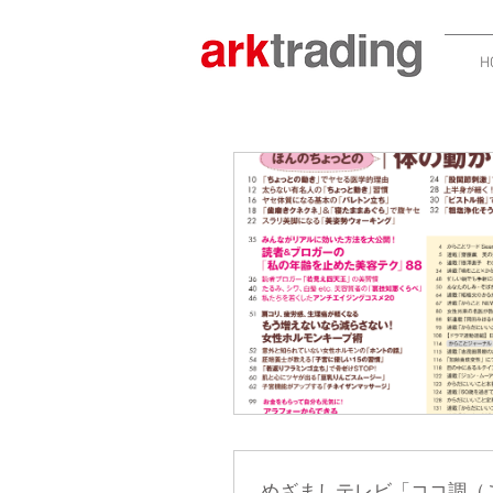
H
めざましテレビ「ココ調（こ