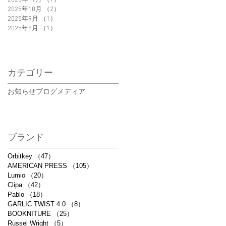
2025年10月
（2）
2件の記事
2025年9月
（1）
1件の記事
2025年8月
（1）
1件の記事
カテゴリー
お知らせ
ブログ
メディア
ブランド
Orbitkey
（47）
47件の記事
AMERICAN PRESS
（105）
105件の記事
Lumio
（20）
20件の記事
Clipa
（42）
42件の記事
Pablo
（18）
18件の記事
GARLIC TWIST 4.0
（8）
8件の記事
BOOKNITURE
（25）
25件の記事
Russel Wright
（5）
5件の記事