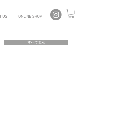
T US
ONLINE SHOP
すべて表示
介
作