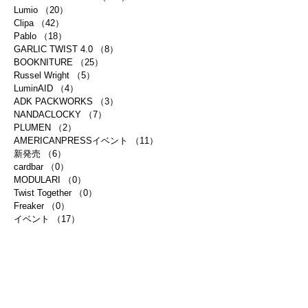
Lumio
（20）
20件の記事
Clipa
（42）
42件の記事
Pablo
（18）
18件の記事
GARLIC TWIST 4.0
（8）
8件の記事
BOOKNITURE
（25）
25件の記事
Russel Wright
（5）
5件の記事
LuminAID
（4）
4件の記事
ADK PACKWORKS
（3）
3件の記事
NANDACLOCKY
（7）
7件の記事
PLUMEN
（2）
2件の記事
AMERICANPRESSイベント
（11）
11件の記事
新発売
（6）
6件の記事
cardbar
（0）
0件の記事
MODULARI
（0）
0件の記事
Twist Together
（0）
0件の記事
Freaker
（0）
0件の記事
イベント
（17）
17件の記事