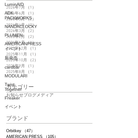
LuminAID
2026年7月
（1）
1件の記事
ADK
2026年6月
（1）
1件の記事
PACKWORKS
2026年5月
（2）
2件の記事
2026年4月
（2）
2件の記事
NANDACLOCKY
2026年3月
（2）
2件の記事
PLUMEN
2026年2月
（2）
2件の記事
2026年1月
（1）
1件の記事
AMERICANPRESS
イベント
2025年12月
（1）
1件の記事
2025年11月
（1）
1件の記事
新発売
2025年10月
（2）
2件の記事
2025年9月
（1）
1件の記事
cardbar
2025年8月
（1）
1件の記事
MODULARI
Twist
カテゴリー
Together
お知らせ
ブログ
メディア
Freaker
イベント
ブランド
Orbitkey
（47）
47件の記事
AMERICAN PRESS
（105）
105件の記事