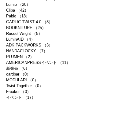
Lumio
（20）
20件の記事
Clipa
（42）
42件の記事
Pablo
（18）
18件の記事
GARLIC TWIST 4.0
（8）
8件の記事
BOOKNITURE
（25）
25件の記事
Russel Wright
（5）
5件の記事
LuminAID
（4）
4件の記事
ADK PACKWORKS
（3）
3件の記事
NANDACLOCKY
（7）
7件の記事
PLUMEN
（2）
2件の記事
AMERICANPRESSイベント
（11）
11件の記事
新発売
（6）
6件の記事
cardbar
（0）
0件の記事
MODULARI
（0）
0件の記事
Twist Together
（0）
0件の記事
Freaker
（0）
0件の記事
イベント
（17）
17件の記事