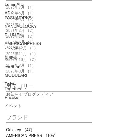
LuminAID
2026年7月
（1）
1件の記事
ADK
2026年6月
（1）
1件の記事
PACKWORKS
2026年5月
（2）
2件の記事
2026年4月
（2）
2件の記事
NANDACLOCKY
2026年3月
（2）
2件の記事
PLUMEN
2026年2月
（2）
2件の記事
2026年1月
（1）
1件の記事
AMERICANPRESS
イベント
2025年12月
（1）
1件の記事
2025年11月
（1）
1件の記事
新発売
2025年10月
（2）
2件の記事
2025年9月
（1）
1件の記事
cardbar
2025年8月
（1）
1件の記事
MODULARI
Twist
カテゴリー
Together
お知らせ
ブログ
メディア
Freaker
イベント
ブランド
Orbitkey
（47）
47件の記事
AMERICAN PRESS
（105）
105件の記事