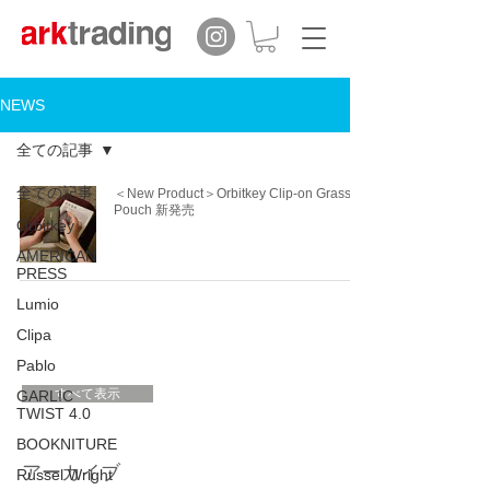
NEWS
全ての記事
全ての記事
＜New Product＞Orbitkey Clip-on Grasses
Pouch 新発売
Orbitkey
AMERICAN
PRESS
Lumio
Clipa
Pablo
すべて表示
GARLIC
TWIST 4.0
BOOKNITURE
アーカイブ
Russel Wright