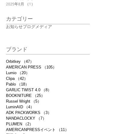
2025年8月
（1）
1件の記事
カテゴリー
お知らせ
ブログ
メディア
ブランド
Orbitkey
（47）
47件の記事
AMERICAN PRESS
（105）
105件の記事
Lumio
（20）
20件の記事
Clipa
（42）
42件の記事
Pablo
（18）
18件の記事
GARLIC TWIST 4.0
（8）
8件の記事
BOOKNITURE
（25）
25件の記事
Russel Wright
（5）
5件の記事
LuminAID
（4）
4件の記事
ADK PACKWORKS
（3）
3件の記事
NANDACLOCKY
（7）
7件の記事
PLUMEN
（2）
2件の記事
AMERICANPRESSイベント
（11）
11件の記事