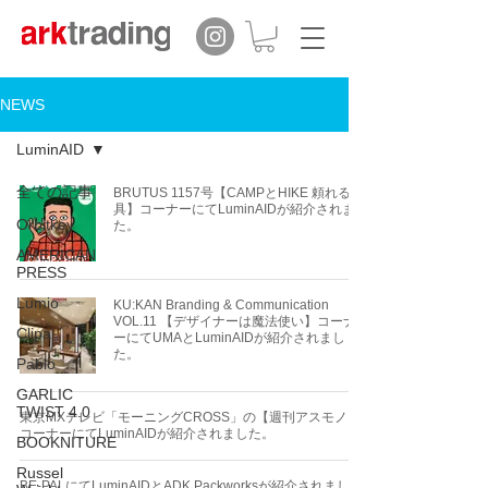
NEWS
LuminAID
全ての記事
BRUTUS 1157号【CAMPとHIKE 頼れる道
具】コーナーにてLuminAIDが紹介されまし
Orbitkey
た。
AMERICAN
PRESS
Lumio
KU:KAN Branding & Communication
VOL.11 【デザイナーは魔法使い】コーナ
Clipa
ーにてUMAとLuminAIDが紹介されまし
た。
Pablo
GARLIC
TWIST 4.0
東京MXテレビ「モーニングCROSS」の【週刊アスモノ】
コーナーにてLuminAIDが紹介されました。
BOOKNITURE
Russel
BE-PALにてLuminAIDとADK Packworksが紹介されまし