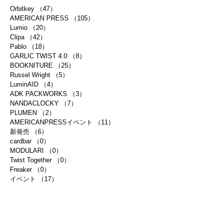
Orbitkey
（47）
47件の記事
AMERICAN PRESS
（105）
105件の記事
Lumio
（20）
20件の記事
Clipa
（42）
42件の記事
Pablo
（18）
18件の記事
GARLIC TWIST 4.0
（8）
8件の記事
BOOKNITURE
（25）
25件の記事
Russel Wright
（5）
5件の記事
LuminAID
（4）
4件の記事
ADK PACKWORKS
（3）
3件の記事
NANDACLOCKY
（7）
7件の記事
PLUMEN
（2）
2件の記事
AMERICANPRESSイベント
（11）
11件の記事
新発売
（6）
6件の記事
cardbar
（0）
0件の記事
MODULARI
（0）
0件の記事
Twist Together
（0）
0件の記事
Freaker
（0）
0件の記事
イベント
（17）
17件の記事