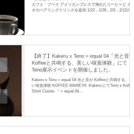
カフェ・ブース アメリカンプレスで淹れたコーヒーと カ
オのペアリングドリンクを提供 1/22，1/29，2/5，2/12の
週日曜日のみ 14時～閉店30分前まで限定 by 野里史昭バリ
スタ（ISTA Coffee...
【終了】Kakeru x Teno = equal 04「光と音
Koffeeと共鳴する、美しい味覚体験」にて
Teno展示イベントを開催しました。
Kakeru x Teno = equal 04 光と音が Koffeeと共鳴する、
い味覚体験 KOFFEE MAMEYA -Kakeru-にてTeno x Koffee
Short Coures 『 = equal 04...