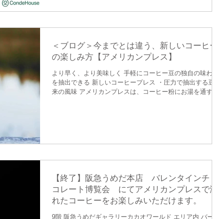
＜ブログ＞今までとは違う、新しいコーヒー
の楽しみ方【アメリカンプレス】
より早く、より美味しく 手軽にコーヒー豆の独自の味わい
を抽出できる 新しいコーヒープレス ・圧力で抽出する豆
来の風味 アメリカンプレスは、コーヒー粉にお湯を通すと
てもシンプルな工程で それぞれの豆が持つ味を引き出しま
す。...
【終了】阪急うめだ本店 バレンタインチョ
コレート博覧会 にてアメリカンプレスで淹
れたコーヒーをお楽しみいただけます。
9階 阪急うめだギャラリーカカオワールド エリア内 バー