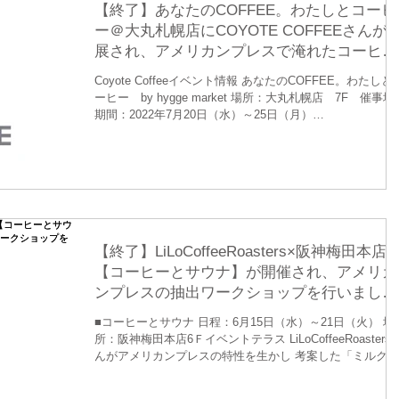
【終了】あなたのCOFFEE。わたしとコーヒ
ー＠大丸札幌店にCOYOTE COFFEEさんが
展され、アメリカンプレスで淹れたコーヒー
をお楽しみいただけます。
Coyote Coffeeイベント情報 あなたのCOFFEE。わたしと
ーヒー by hygge market 場所：大丸札幌店 7F 催事場
期間：2022年7月20日（水）～25日（月）
https://www.daimaru.co.jp/sapporo/webcata...
【終了】LiLoCoffeeRoasters×阪神梅田本店
【コーヒーとサウナ】が開催され、アメリカ
ンプレスの抽出ワークショップを行いまし
た。
■コーヒーとサウナ 日程：6月15日（水）～21日（火） 場
所：阪神梅田本店6Ｆイベントテラス LiLoCoffeeRoastersさ
んがアメリカンプレスの特性を生かし 考案した「ミルクブ
リュー」がお楽しみ頂けます。 これからの季節にぴったり
のドリンクです。 ...