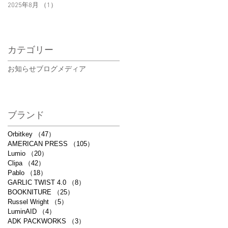
2025年8月
（1）
1件の記事
カテゴリー
お知らせ
ブログ
メディア
ブランド
Orbitkey
（47）
47件の記事
AMERICAN PRESS
（105）
105件の記事
Lumio
（20）
20件の記事
Clipa
（42）
42件の記事
Pablo
（18）
18件の記事
GARLIC TWIST 4.0
（8）
8件の記事
BOOKNITURE
（25）
25件の記事
Russel Wright
（5）
5件の記事
LuminAID
（4）
4件の記事
ADK PACKWORKS
（3）
3件の記事