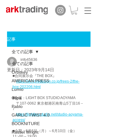
記事
全ての記事
info45636
全ての記事
更新日：
2023年9月14日
Orbitkey
■合同展示会『THE BOX』
AMERICAN PRESS
https://sempredesign.co.jp/frees-2/the-
box-202206.html
Lumio
Clipa
■会場：LIGHT BOX STUDIO AOYAMA
　〒107-0062 東京都港区南青山5丁目16－
Pablo
7
https://lightboxstudio.net/studio-aoyama-
GARLIC TWIST 4.0
access/
BOOKNITURE
■会期：6月6日（月）～6月10日（金）
Russel Wright
11:-00 – 19:00