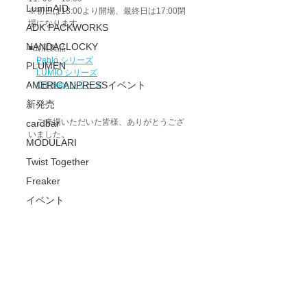
LuminAID
※初日は13:00より開場、最終日は17:00閉
場になります
ADK PACKWORKS
NANDACLOCKY
■出展製品
Pablo シリーズ
PLUMEN
LUMIO シリーズ
AMERICANPRESSイベント
Orbitkey シリーズ
新発売
　ご来場いただいた皆様、ありがとうござ
cardbar
いました。
MODULARI
Twist Together
Freaker
イベント