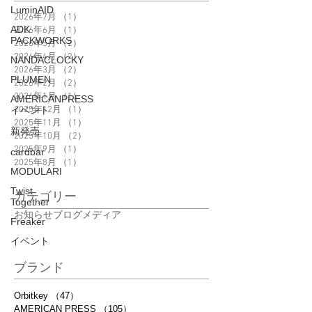
LuminAID
2026年7月
（1）
1件の記事
ADK
2026年6月
（1）
1件の記事
PACKWORKS
2026年5月
（2）
2件の記事
2026年4月
（2）
2件の記事
NANDACLOCKY
2026年3月
（2）
2件の記事
PLUMEN
2026年2月
（2）
2件の記事
2026年1月
（1）
1件の記事
AMERICANPRESS
イベント
2025年12月
（1）
1件の記事
2025年11月
（1）
1件の記事
新発売
2025年10月
（2）
2件の記事
2025年9月
（1）
1件の記事
cardbar
2025年8月
（1）
1件の記事
MODULARI
Twist
カテゴリー
Together
お知らせ
ブログ
メディア
Freaker
イベント
ブランド
Orbitkey
（47）
47件の記事
AMERICAN PRESS
（105）
105件の記事