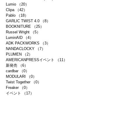
Lumio
（20）
20件の記事
Clipa
（42）
42件の記事
Pablo
（18）
18件の記事
GARLIC TWIST 4.0
（8）
8件の記事
BOOKNITURE
（25）
25件の記事
Russel Wright
（5）
5件の記事
LuminAID
（4）
4件の記事
ADK PACKWORKS
（3）
3件の記事
NANDACLOCKY
（7）
7件の記事
PLUMEN
（2）
2件の記事
AMERICANPRESSイベント
（11）
11件の記事
新発売
（6）
6件の記事
cardbar
（0）
0件の記事
MODULARI
（0）
0件の記事
Twist Together
（0）
0件の記事
Freaker
（0）
0件の記事
イベント
（17）
17件の記事