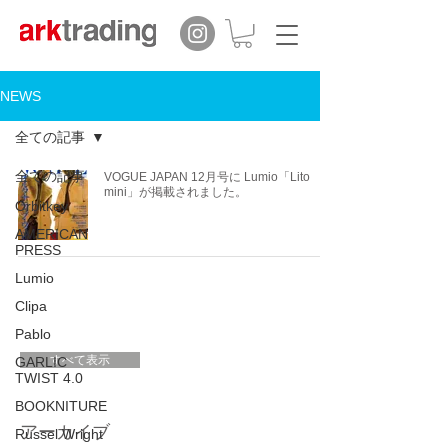
NEWS
全ての記事
全ての記事
VOGUE JAPAN 12月号に Lumio「Lito
mini」が掲載されました。
Orbitkey
AMERICAN
PRESS
Lumio
Clipa
Pablo
すべて表示
GARLIC
TWIST 4.0
BOOKNITURE
アーカイブ
Russel Wright