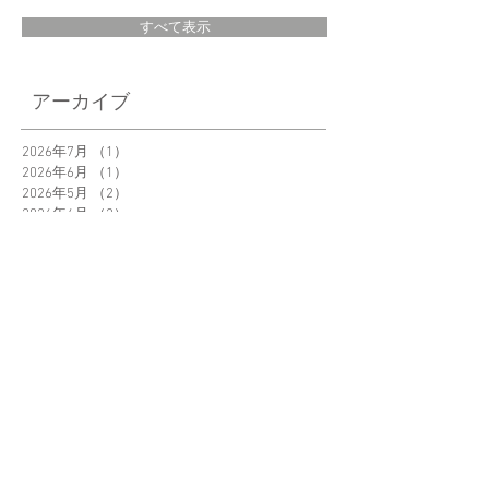
すべて表示
＜New Product＞
「Garlic Twist」え
アーカイブ
Orbitkey Clip-on
さん@eku_kurashi
Grasses Pouch 新発
ご紹介いただきま
2026年7月
（1）
1件の記事
売
2026年6月
（1）
1件の記事
た。
2026年5月
（2）
2件の記事
2026年4月
（2）
2件の記事
2026年3月
（2）
2件の記事
2026年2月
（2）
2件の記事
2026年1月
（1）
1件の記事
2025年12月
（1）
1件の記事
2025年11月
（1）
1件の記事
2025年10月
（2）
2件の記事
2025年9月
（1）
1件の記事
2025年8月
（1）
1件の記事
タグ
お知らせ
ブログ
メディア