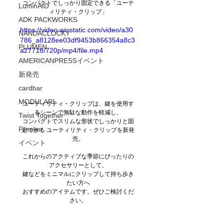
コンパクトでしっかり固定できる「ユーテ
LuminAID
ィリティ・クリップ」
ADK PACKWORKS
https://video.wixstatic.com/video/a30
NANDACLOCKY
786_a8128ee03df9453b866354a8c3
PLUMEN
a27718/720p/mp4/file.mp4
AMERICANPRESSイベント
新発売
cardbar
MODULARI
ユーティリティ・クリップは、鍵を使用す
るシーンで無駄な動作を軽減し、
Twist Together
コンパクトでスリムな形状でしっかりと固
Freaker
定できる
ユーティリティ・クリップを新発
売。
イベント
これからのアクティブな季節にぴったりの
アクセサリーとして、
鍵などをミニマルにクリップして持ち歩き
たい方へ
おすすめのアイテムです。ぜひご検討くだ
さい。