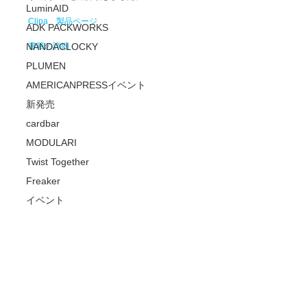
LuminAID
Clipa　製品ページ
ADK PACKWORKS
NANDACLOCKY
書籍の詳細
PLUMEN
AMERICANPRESSイベント
新発売
cardbar
MODULARI
Twist Together
Freaker
イベント