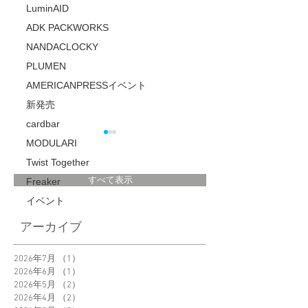
LuminAID
ADK PACKWORKS
NANDACLOCKY
PLUMEN
AMERICANPRESSイベント
新発売
cardbar
MODULARI
Twist Together
すべて表示
Freaker
イベント
＜New Product＞
「Garlic Twist」え
アーカイブ
Orbitkey Clip-on
さん@eku_kurashi
Grasses Pouch 新発
ご紹介いただきま
2026年7月
（1）
1件の記事
売
2026年6月
（1）
1件の記事
た。
2026年5月
（2）
2件の記事
2026年4月
（2）
2件の記事