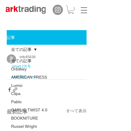
記事
全ての記事
info45636
全ての記事
smart 2月号
Orbitkey
AMERICAN PRESS
UMA製品ページ
Lumio
Clipa
Pablo
GARLIC TWIST 4.0
すべて表示
最新記事
BOOKNITURE
Russel Wright