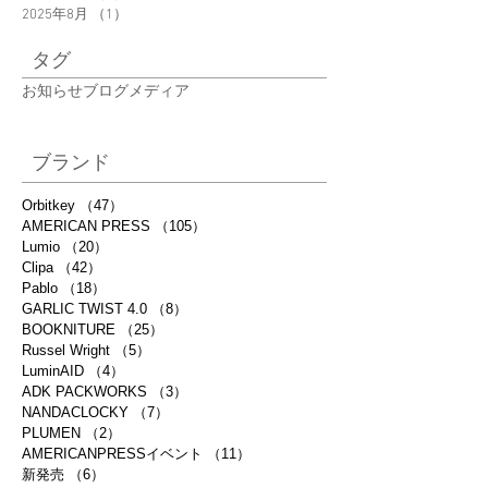
2025年8月
（1）
1件の記事
タグ
お知らせ
ブログ
メディア
ブランド
Orbitkey
（47）
47件の記事
AMERICAN PRESS
（105）
105件の記事
Lumio
（20）
20件の記事
Clipa
（42）
42件の記事
Pablo
（18）
18件の記事
GARLIC TWIST 4.0
（8）
8件の記事
BOOKNITURE
（25）
25件の記事
Russel Wright
（5）
5件の記事
LuminAID
（4）
4件の記事
ADK PACKWORKS
（3）
3件の記事
NANDACLOCKY
（7）
7件の記事
PLUMEN
（2）
2件の記事
AMERICANPRESSイベント
（11）
11件の記事
新発売
（6）
6件の記事