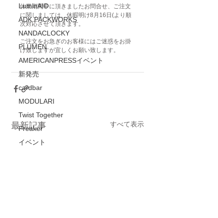
LuminAID
休業期間中に頂きましたお問合せ、ご注文
に関しましては、休暇明け8月16日(より順
ADK PACKWORKS
次対応させて頂きます。
NANDACLOCKY
ご注文をお急ぎのお客様にはご迷惑をお掛
PLUMEN
け致しますが宜しくお願い致します。
AMERICANPRESSイベント
新発売
cardbar
MODULARI
Twist Together
すべて表示
最新記事
Freaker
イベント