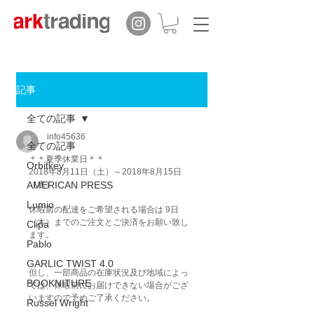
記事
全ての記事
info45636
全ての記事
＊＊夏季休業日＊＊
Orbitkey
2018年8月11日（土）～2018年8月15日
AMERICAN PRESS
（水）
Lumio
休暇前の配達をご希望される場合は 9日
（木）までのご注文とご決済をお願い致し
Clipa
ます。
Pablo
GARLIC TWIST 4.0
但し、一部商品の在庫状況及び地域によっ
BOOKNITURE
ては、休暇前にお届けできない場合がござ
いますので予めご了承ください。
Russel Wright