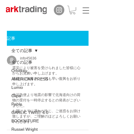
記事
全ての記事
info45636
全ての記事
震災により被害を受けられました皆様に心
Orbitkey
からお見舞い申し上げます。
AMERICAN PRESS
皆様のご無事と、一日も早い復興をお祈り
申し上げます。
Lumio
佐川急便より地震の影響で北海道向けの荷
Clipa
物の受付を一時停止するとの発表がござい
Pablo
ました。
お届けまでに遅れが生じ、ご迷惑をお掛け
GARLIC TWIST 4.0
致しますが、ご理解のほどよろしくお願い
BOOKNITURE
いたします。
Russel Wright