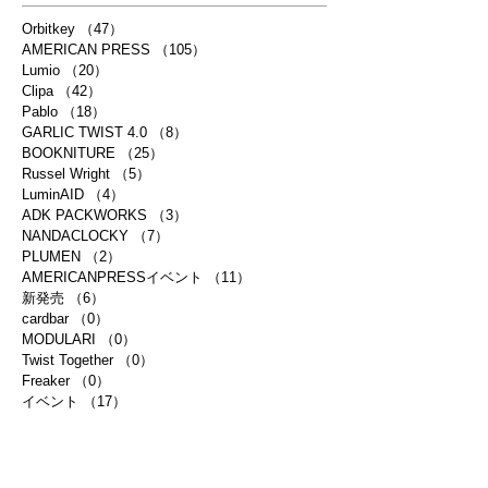
Orbitkey
（47）
47件の記事
AMERICAN PRESS
（105）
105件の記事
Lumio
（20）
20件の記事
Clipa
（42）
42件の記事
Pablo
（18）
18件の記事
GARLIC TWIST 4.0
（8）
8件の記事
BOOKNITURE
（25）
25件の記事
Russel Wright
（5）
5件の記事
LuminAID
（4）
4件の記事
ADK PACKWORKS
（3）
3件の記事
NANDACLOCKY
（7）
7件の記事
PLUMEN
（2）
2件の記事
AMERICANPRESSイベント
（11）
11件の記事
新発売
（6）
6件の記事
cardbar
（0）
0件の記事
MODULARI
（0）
0件の記事
Twist Together
（0）
0件の記事
Freaker
（0）
0件の記事
イベント
（17）
17件の記事