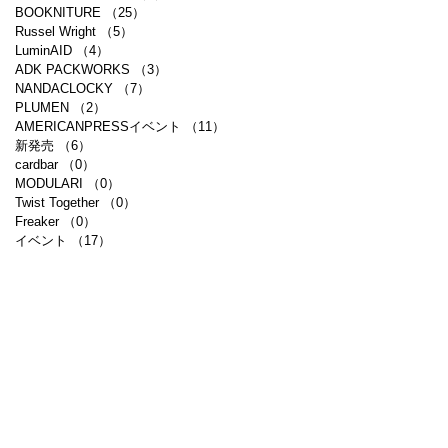
BOOKNITURE
（25）
25件の記事
Russel Wright
（5）
5件の記事
LuminAID
（4）
4件の記事
ADK PACKWORKS
（3）
3件の記事
NANDACLOCKY
（7）
7件の記事
PLUMEN
（2）
2件の記事
AMERICANPRESSイベント
（11）
11件の記事
新発売
（6）
6件の記事
cardbar
（0）
0件の記事
MODULARI
（0）
0件の記事
Twist Together
（0）
0件の記事
Freaker
（0）
0件の記事
イベント
（17）
17件の記事