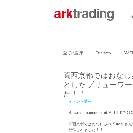
H
全ての記事
Orbitkey
AME
関西京都ではおなじみ
GARLIC TWIST 4.0
BOO
としたブリューワー
た！！
ADK PACKWORKS
NAN
イベント情報
Brewers Tounament at MTRL KYOTO or
関西京都ではおなじみの Kuras
AMERICANPRESSイベント
開催されました！！