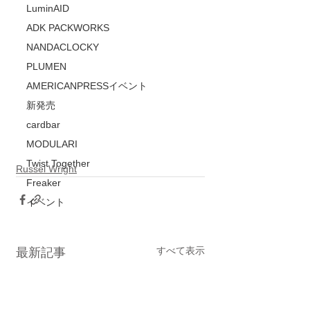
LuminAID
ADK PACKWORKS
NANDACLOCKY
PLUMEN
AMERICANPRESSイベント
新発売
cardbar
MODULARI
Twist Together
Russel Wright
Freaker
イベント
すべて表示
最新記事