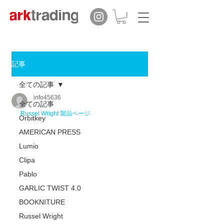
記事
全ての記事
info45636
全ての記事
Russel Wright 製品ページ
Orbitkey
AMERICAN PRESS
Lumio
Clipa
Pablo
GARLIC TWIST 4.0
BOOKNITURE
Russel Wright