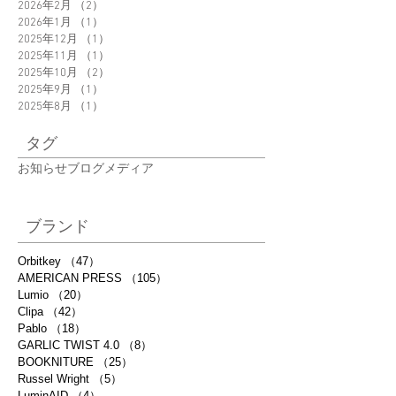
ーズが紹介されまし
UMA・
2026年2月
（2）
2件の記事
2026年1月
（1）
1件の記事
た。
BOOKNITURE・
2025年12月
（1）
1件の記事
AMERICAN
2025年11月
（1）
1件の記事
PRESS・Russel
2025年10月
（2）
2件の記事
2025年9月
（1）
1件の記事
2025年8月
（1）
1件の記事
タグ
お知らせ
ブログ
メディア
ブランド
Orbitkey
（47）
47件の記事
AMERICAN PRESS
（105）
105件の記事
Lumio
（20）
20件の記事
Clipa
（42）
42件の記事
Pablo
（18）
18件の記事
GARLIC TWIST 4.0
（8）
8件の記事
BOOKNITURE
（25）
25件の記事
Russel Wright
（5）
5件の記事
LuminAID
（4）
4件の記事