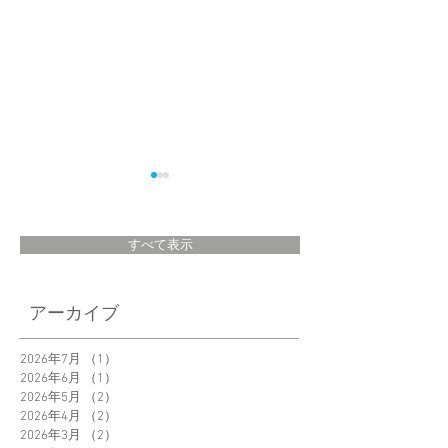
すべて表示
リフォームセールス
キャンプグッズ・
アーカイブ
マガジン2月号 【と
ガジン Vol.4 『美し
きめき雑貨＆建材カ
いキャンプ道具60
2026年7月
（1）
1件の記事
2026年6月
（1）
1件の記事
タログ キッチン雑
選』にLUMIOSF
2026年5月
（2）
2件の記事
貨編】コーナーにて
FABRIC・
2026年4月
（2）
2件の記事
ラッセルライトシリ
miniLumio+ V.2・
2026年3月
（2）
2件の記事