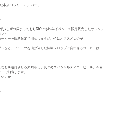
急うめだ本店B1ツリーテラスにて
イベント
〜
ず少しずつ広まっておりRIOでも昨年イベントで限定販売したオレンジ
した
コーヒーを阪急限定で用意しますが、特にオススメなのが
プルなど、フルーツを漬け込んだ特製シロップに合わせるコーヒーは
スなどを連想させる素晴らしい風味のスペシャルティコーヒーを、今回
ヒーで抽出します。
さいませ
〜