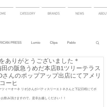
OME
CATEGORY
BRANDS
NEWS
ABOU
RICAN PRESS
Lumio
Clipa
Pablo
をありがとうございました＊
KNITURE
Russel Wright
LuminAID
(火)に梅田の阪急うめだ本店B1ツリーテラス
E RIOさんのポップアップ出店にてアメリ
DACLOCKY
PLUMEN
コーヒ
(トレファツィーオーネ リオ)さんがパティスリーエトネさんと下記日程にてポ
をお飲み頂けますので、是非お越しください！！
新発売
cardbar
MODULARI