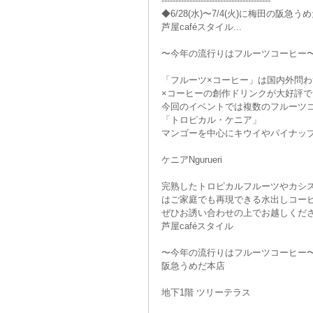
---------------------------------------
◆6/28(水)〜7/4(火)に梅田の阪
芦屋caféスタイル...
Twist Together
Freaker
〜今年の流行りはフルーツコーヒー
「フルーツ×コーヒー」は国内外問わ
×コーヒーの創作ドリンクが大好評で
今回のイベントでは複数のフルーツ
「トロピカル・ケニア」
マンゴーを中心にキウイやパイナッ
ケニアNgurueri
完熟したトロピカルフルーツやカシ
はご家庭でも再現できる水出しコー
ぜひお誘い合わせの上でお越しくだ
芦屋caféスタイル
〜今年の流行りはフルーツコーヒー
阪急うめだ本店
地下1階 ツリーテラス