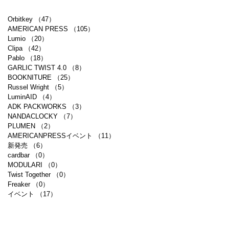
Orbitkey
（47）
47件の記事
AMERICAN PRESS
（105）
105件の記事
Lumio
（20）
20件の記事
Clipa
（42）
42件の記事
Pablo
（18）
18件の記事
GARLIC TWIST 4.0
（8）
8件の記事
BOOKNITURE
（25）
25件の記事
Russel Wright
（5）
5件の記事
LuminAID
（4）
4件の記事
ADK PACKWORKS
（3）
3件の記事
NANDACLOCKY
（7）
7件の記事
PLUMEN
（2）
2件の記事
AMERICANPRESSイベント
（11）
11件の記事
新発売
（6）
6件の記事
cardbar
（0）
0件の記事
MODULARI
（0）
0件の記事
Twist Together
（0）
0件の記事
Freaker
（0）
0件の記事
イベント
（17）
17件の記事