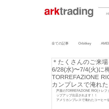
H
全ての記事
Orbitkey
AME
＊たくさんのご来場
GARLIC TWIST 4.0
BOO
6/28(水)〜7/4
TORREFAZION
ADK PACKWORKS
NAN
カンプレスで淹れた
芦屋のTORREFAZIONE RIO
ップアップ出店されます！！
アメリカンプレスで淹れたコーヒー
AMERICANPRESSイベント