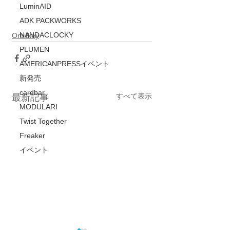
LuminAID
ADK PACKWORKS
NANDACLOCKY
Orbitkey
PLUMEN
AMERICANPRESSイベント
新発売
cardbar
すべて表示
最新記事
MODULARI
Twist Together
Freaker
イベント