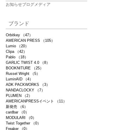
お知らせ
ブログ
メディア
ブランド
Orbitkey
（47）
47件の記事
AMERICAN PRESS
（105）
105件の記事
Lumio
（20）
20件の記事
Clipa
（42）
42件の記事
Pablo
（18）
18件の記事
GARLIC TWIST 4.0
（8）
8件の記事
BOOKNITURE
（25）
25件の記事
Russel Wright
（5）
5件の記事
LuminAID
（4）
4件の記事
ADK PACKWORKS
（3）
3件の記事
NANDACLOCKY
（7）
7件の記事
PLUMEN
（2）
2件の記事
AMERICANPRESSイベント
（11）
11件の記事
新発売
（6）
6件の記事
cardbar
（0）
0件の記事
MODULARI
（0）
0件の記事
Twist Together
（0）
0件の記事
Freaker
（0）
0件の記事