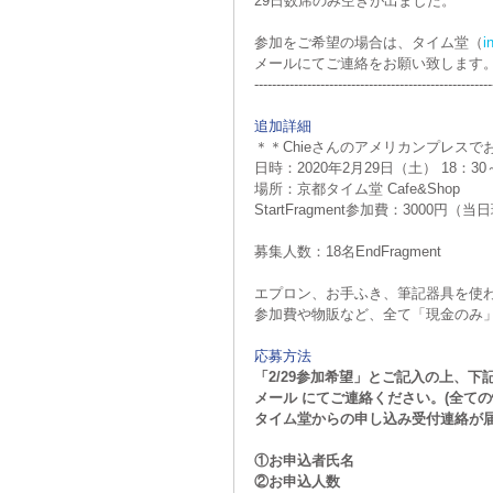
29日数席のみ空きが出ました。
参加をご希望の場合は、タイム堂（
i
Twist Together
Freaker
メールにてご連絡をお願い致します
------------------------------------------------------
追加詳細
＊＊Chieさんのアメリカンプレス
日時：2020年2月29日（土） 18：30
場所：京都タイム堂 Cafe&Shop
StartFragment参加費：3000円（
募集人数：18名EndFragment
エプロン、お手ふき、筆記器具を使わ
参加費や物販など、全て「現金のみ
応募方法
「2/29参加希望」とご記入の上、
メール にてご連絡ください。(全て
タイム堂からの申し込み受付連絡が
①お申込者氏名
②お申込人数