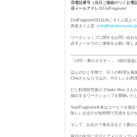
③電話番号（当日ご連絡のつくお電
④メールアドレス
EndFragment
EndFragment3日以内にタイム
再度タイム堂（
info@rakukei-kyoto.jp
ワークショップに関するお問い合わ
必ずメールでのご連絡をお願い致し
------------------------------------------------------
「LIFE～夢のカタチ～」（朝日放送
ほんのひと手間で、日々の料理を風
Chieさんならではの、やさしいお
だし料理研究家の Chieko Mor
抽出するワークショップを開催いた
StartFragment本来はコー
味しいお出汁が短時間で完成するの
そして、お出汁で食生活をどう豊か
毎日の生活に出汁とアメリカンプレ