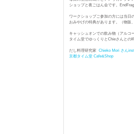
ショップと夜ごはん会です。EndFragm
ワークショップご参加の方には当日
おみやげの特典があります。（物販
キャッシュオンでの飲み物（アルコ
タイム堂でゆっくりとChieさんと
だし料理研究家  
Chieko Mori さんins
京都タイム堂 Cafe&Shop