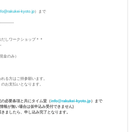
nfo@rakukei-kyoto.jp
）まで
イベント
。
------------
でおだしワークショップ＊＊
～
当日現金のみ）
れる方はご持参願います。 
」のお支払いとなります。
下記の必要条項と共にタイム堂（
info@rakukei-kyoto.jp
）まで
の情報が無い場合は仮申込み受付できません)
届きましたら、申し込み完了となります。