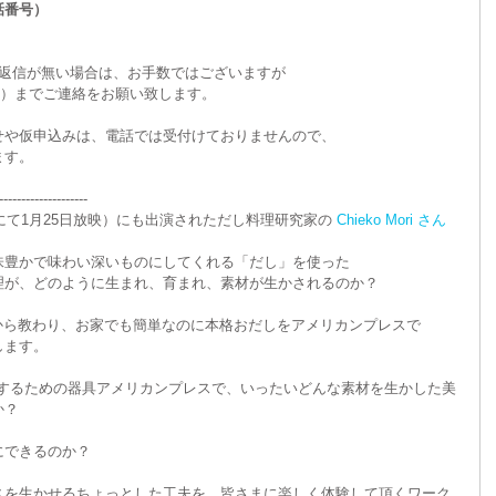
話番号）
堂より返信が無い場合は、お手数ではございますが
）までご連絡をお願い致します。
せや仮申込みは、電話では受付けておりませんので、
ます。
--------------------
にて1月25日放映）にも出演されただし料理研究家の 
Chieko Mori さん
味豊かで味わい深いものにしてくれる「だし」を使った
料理が、どのように生まれ、育まれ、素材が生かされるのか？
i さんから教わり、お家でも簡単なのに本格おだしをアメリカンプレスで
します。
ヒーを抽出するための器具アメリカンプレスで、いったいどんな素材を生かした美
か？
にできるのか？
スを生かせるちょっとした工夫を、皆さまに楽しく体験して頂くワーク