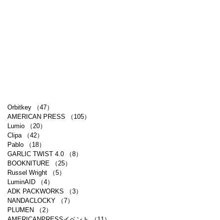
Orbitkey
（47）
47件の記事
AMERICAN PRESS
（105）
105件の記事
Lumio
（20）
20件の記事
Clipa
（42）
42件の記事
Pablo
（18）
18件の記事
GARLIC TWIST 4.0
（8）
8件の記事
BOOKNITURE
（25）
25件の記事
Russel Wright
（5）
5件の記事
LuminAID
（4）
4件の記事
ADK PACKWORKS
（3）
3件の記事
NANDACLOCKY
（7）
7件の記事
PLUMEN
（2）
2件の記事
AMERICANPRESSイベント
（11）
11件の記事