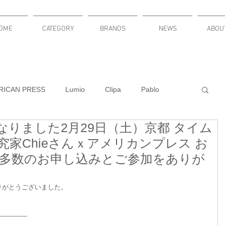
OME
CATEGORY
BRANDS
NEWS
ABOU
RICAN PRESS
Lumio
Clipa
Pablo
りました2月29日（土）京都 タイム
KNITURE
Russel Wright
LuminAID
家Chieさんｘアメリカンプレス お
多数のお申し込みとご参加をありが
DACLOCKY
PLUMEN
りがとうございました。
新発売
cardbar
MODULARI
-------------