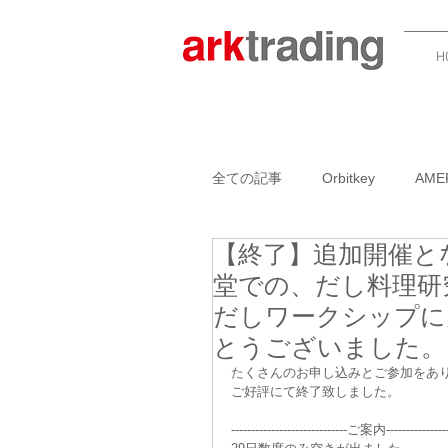
H
全ての記事
Orbitkey
AME
【終了】追加開催とな
GARLIC TWIST 4.0
BOO
堂での、だし料理研究
だしワークシップに
ADK PACKWORKS
NAN
とうございました。
たくさんのお申し込みとご参加をあ
ご好評にて終了致しました。
AMERICANPRESSイベント
-----------------------------ご案内----------------