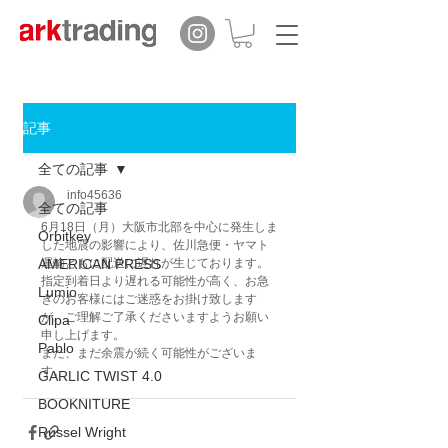
記事
全ての記事
info45636
全ての記事
6月18日（月）大阪市北部を中心に発生しま
Orbitkey
した地震の影響により、佐川急便・ヤマト
AMERICAN PRESS
運輸ともに配送に遅れが生じております。
指定到着日より遅れる可能性が高く、お急
Lumio
ぎのお客様にはご迷惑をお掛け致します
が、ご理解ご了承くださいますようお願い
Clipa
申し上げます。
Pablo
また、まだ余震が続く可能性がございま
す。
GARLIC TWIST 4.0
BOOKNITURE
Russel Wright