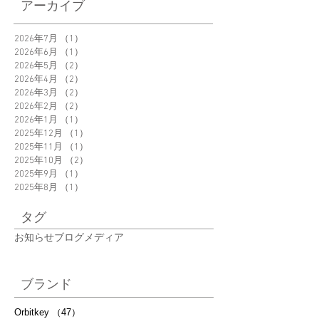
＜New Product＞
「Garlic Twist」え
アーカイブ
Orbitkey Clip-on
さん@eku_kurashi
Grasses Pouch 新発
ご紹介いただきま
2026年7月
（1）
1件の記事
売
2026年6月
（1）
1件の記事
た。
2026年5月
（2）
2件の記事
2026年4月
（2）
2件の記事
2026年3月
（2）
2件の記事
2026年2月
（2）
2件の記事
2026年1月
（1）
1件の記事
2025年12月
（1）
1件の記事
2025年11月
（1）
1件の記事
2025年10月
（2）
2件の記事
2025年9月
（1）
1件の記事
2025年8月
（1）
1件の記事
タグ
お知らせ
ブログ
メディア
ブランド
Orbitkey
（47）
47件の記事