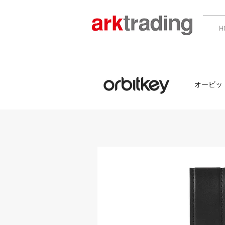
H
オービッ