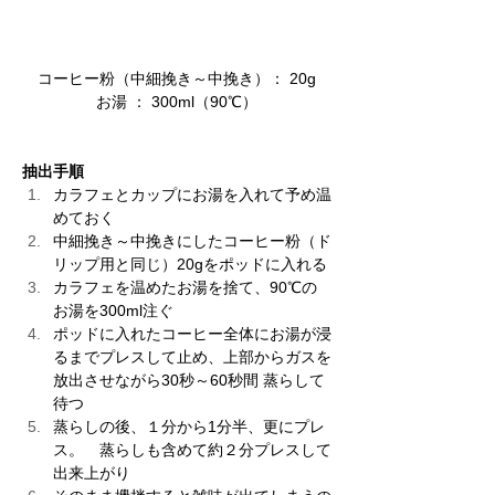
​コーヒー粉（中細挽き～中挽き）： 20g
​お湯 ： 300ml（90℃）
抽出手順
カラフェとカップにお湯を入れて予め温
めておく 
中細挽き～中挽きにしたコーヒー粉（ド
リップ用と同じ）20gをポッドに入れる 
カラフェを温めたお湯を捨て、90℃の
お湯を300ml注ぐ 
ポッドに入れたコーヒー全体にお湯が浸
るまでプレスして止め、上部からガスを
放出させながら30秒～60秒間 蒸らして
待つ 
蒸らしの後、１分から1分半、更にプレ
ス。　蒸らしも含めて約２分プレスして
出来上がり 