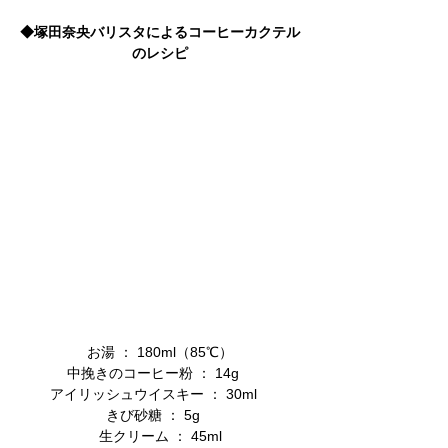
◆
塚田奈央バリスタ
による
コーヒーカクテル
のレシピ
お湯 ： 180ml（85℃）
中挽きのコーヒー粉 ： 14g　
アイリッシュウイスキー ： 30ml　
きび砂糖 ： 5g　
生クリーム ： 45ml