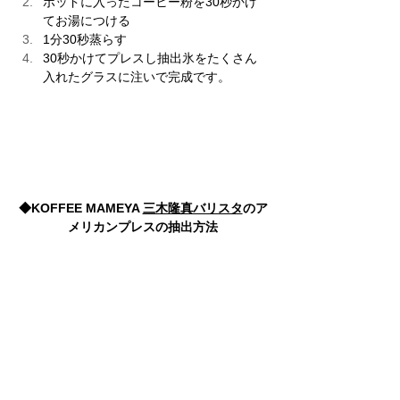
ポッドに入ったコーヒー粉を30秒かけ
てお湯につける　
1分30秒蒸らす　
30秒かけてプレスし抽出​氷​をたくさん
入れたグラスに注いで完成です。
◆KOFFEE MAMEYA 
三木隆真バリスタ
のア
メリカンプレスの抽出方法