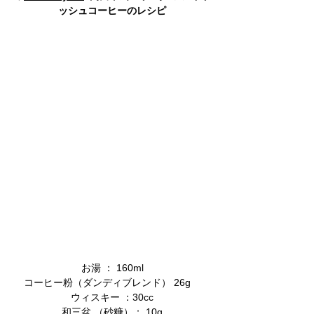
ッシュコーヒーのレシピ
​お湯 ： 160ml
コーヒー粉（ダンディブレンド） 26g　
​ウィスキー ：30cc
和三盆 （砂糖）： 10g