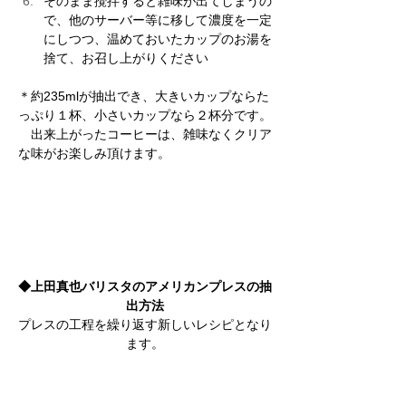
そのまま攪拌すると雑味が出てしまうの
で、他のサーバー等に移して濃度を一定
にしつつ、温めておいたカップのお湯を
捨て、お召し上がりください 
＊約235mlが抽出でき、大きいカップならた
っぷり１杯、小さいカップなら２杯分です。
　出来上がったコーヒーは、雑味なくクリア
な味がお楽しみ頂けます。
◆上田真也バリスタのアメリカンプレスの抽
出方法
プレスの工程を繰り返す新しいレシピとなり
ます。