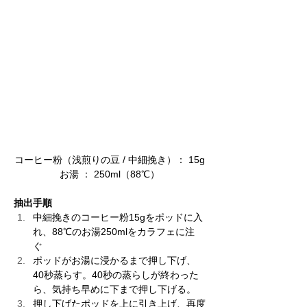
コーヒー粉（
浅煎りの豆 / 
中細挽き）： 15g
​お湯 ： 250ml（88℃）
抽出手順
中細挽きのコーヒー粉15gをポッドに入
れ、88℃のお湯250mlをカラフェに注
ぐ 
ポッドがお湯に浸かるまで押し下げ、
40秒蒸らす。40秒の蒸らしが終わった
ら、気持ち早めに下まで押し下げる。 
押し下げたポッドを上に引き上げ、再度