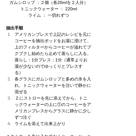
​ガムシロップ ：２個（各20mlを２人分）
​トニックウォーター ： 220ml
ライム ： 一切れずつ
抽出手順
アメリカンプレスで上記のレシピを元に
コーヒーを抽出ポッドをお湯に浸けて、
上のフィルターからコーヒーが溢れてブ
クブクし始めたら止めて蒸らしに入る。
蒸らし：1分プレス：1分（通常よりお
湯が少ないのでゆっくりとプレスす
る） 
各グラスにガムシロップと多めの氷を入
れ、トニックウォーターを注いで静かに
混ぜる 
 2.にストローを先に添えてから、トニ
ックウォーターの上に①のコーヒーをア
メリカンプレスからグラスに静かに少し
ずつ注ぐ 
ライムを添えて出来上がり