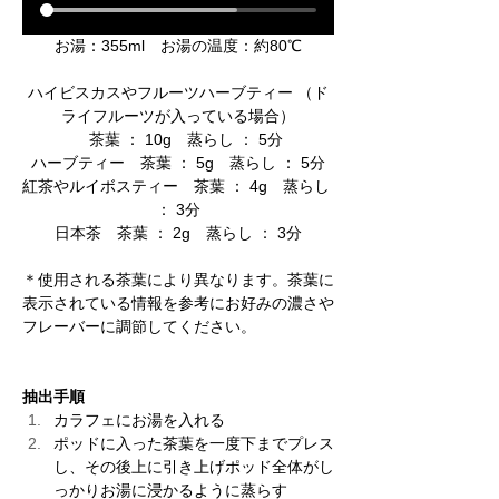
お湯：355ml　お湯の温度：約80℃
ハイビスカスやフルーツハーブティー （ド
ライフルーツが入っている場合）
　茶葉 ： 10g　蒸らし ： 5分
ハーブティー　茶葉 ： 5g　蒸らし ： 5分
紅茶やルイボスティー　茶葉 ： 4g　蒸らし 
： 3分
日本茶　茶葉 ： 2g　蒸らし ： 3分
＊使用される茶葉により異なります。茶葉に
表示されている情報を参考にお好みの濃さや
フレーバーに調節してください。
抽出手順
カラフェにお湯を入れる
ポッドに入った茶葉を一度下までプレス
し、その後上に引き上げポッド全体がし
っかりお湯に浸かるように蒸らす