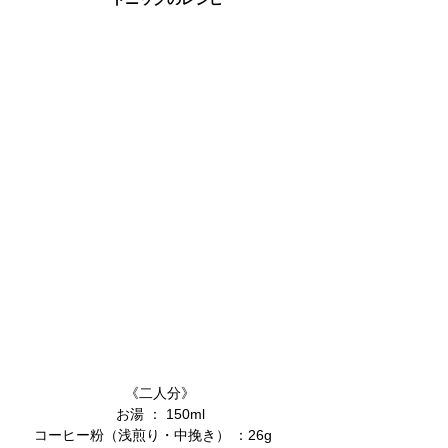
《二人分》
​お湯 ： 150ml
コーヒー粉（浅煎り・中挽き） ：26g　