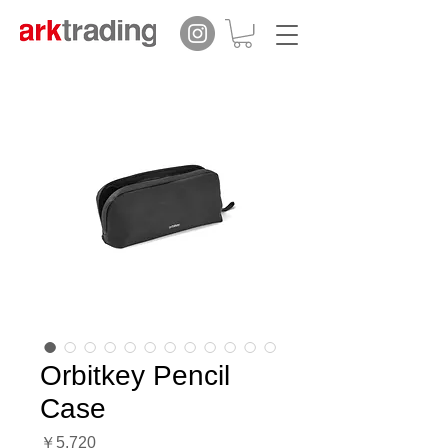
Orbitkey Pencil
Case
価
￥5,720