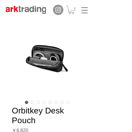
Orbitkey Desk
Pouch
価
￥6,820