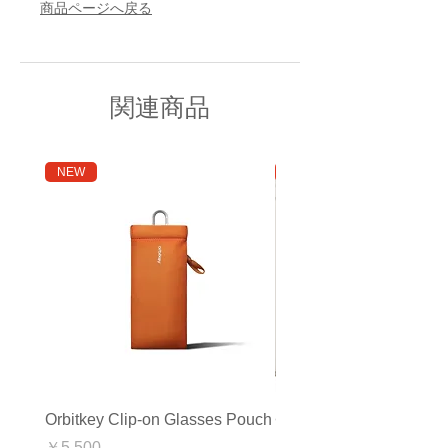
商品ページへ戻る
関連商品
NEW
アウトレット
Orbitkey Clip-on Glasses Pouch
<アウトレット>Orbitkey
Mat
価格
￥5,500