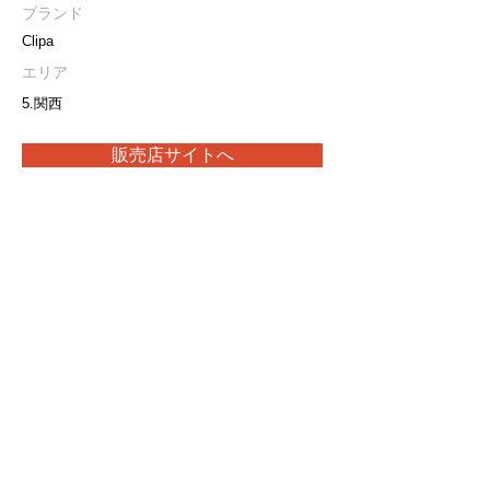
ブランド
Clipa
エリア
5.関西
販売店サイトへ
取扱い製品や最新の在庫状況につきましては、
販売店に直接お問合せをお願いいたします。
プライバシーポリシー
特定商取引法に基づく表記
当サイト内の画像・文章等の無断転載・複製を禁止します。
Copyright(C) 2026 Ark Trading.Inc.