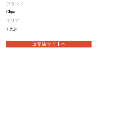
ブランド
Clipa
エリア
7.九州
販売店サイトへ
取扱い製品や最新の在庫状況につきましては、
販売店に直接お問合せをお願いいたします。
プライバシーポリシー
特定商取引法に基づく表記
当サイト内の画像・文章等の無断転載・複製を禁止します。
Copyright(C) 2026 Ark Trading.Inc.