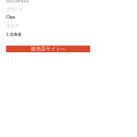
011-218-6111
ブランド
Clipa
エリア
1.北海道
販売店サイトへ
取扱い製品や最新の在庫状況につきましては、
販売店に直接お問合せをお願いいたします。
プライバシーポリシー
特定商取引法に基づく表記
当サイト内の画像・文章等の無断転載・複製を禁止します。
Copyright(C) 2026 Ark Trading.Inc.