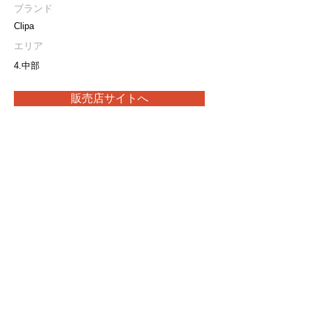
ブランド
Clipa
エリア
4.中部
販売店サイトへ
取扱い製品や最新の在庫状況につきましては、
販売店に直接お問合せをお願いいたします。
プライバシーポリシー
特定商取引法に基づく表記
当サイト内の画像・文章等の無断転載・複製を禁止します。
Copyright(C) 2026 Ark Trading.Inc.