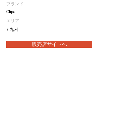
ブランド
Clipa
エリア
7.九州
販売店サイトへ
取扱い製品や最新の在庫状況につきましては、
販売店に直接お問合せをお願いいたします。
プライバシーポリシー
特定商取引法に基づく表記
当サイト内の画像・文章等の無断転載・複製を禁止します。
Copyright(C) 2026 Ark Trading.Inc.