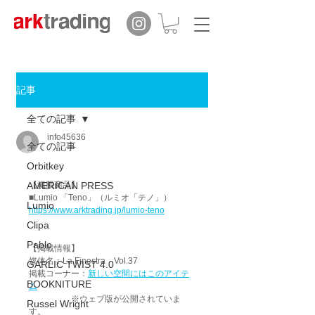
記事
全ての記事
info45636
全ての記事
Orbitkey
AMERICAN PRESS
【掲載商品】
■Lumio 「
Teno」
（ルミオ「テノ」）
Lumio
https://www.arktrading.jp/lumio-teno
Clipa
Pablo
【掲載情報】
媒体名：La Finestra　Vol.37
GARLIC TWIST 4.0
掲載コーナー：
新しい空間にはこのアイテ
BOOKNITURE
ム
                    ※ウェブ版が公開されていま
Russel Wright
す。