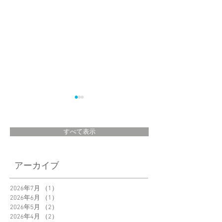
すべて表示
＜New Product＞
「Garlic Twist」え
アーカイブ
Orbitkey Clip-on
さん@eku_kurashi
Grasses Pouch 新発
ご紹介いただきま
2026年7月
（1）
1件の記事
売
2026年6月
（1）
1件の記事
た。
2026年5月
（2）
2件の記事
2026年4月
（2）
2件の記事