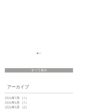
すべて表示
＜New Product＞
日経MJ 5月14日号
アーカイブ
Lumio Lito color新発
にてLumio「OVO
売
が掲載されました
2026年7月
（1）
1件の記事
2026年6月
（1）
1件の記事
2026年5月
（2）
2件の記事