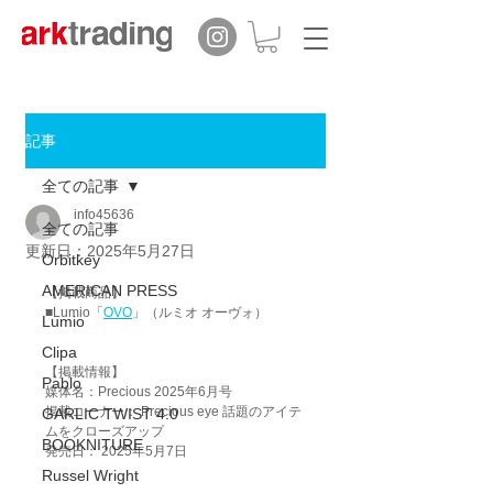
記事
全ての記事
info45636
全ての記事
更新日：
2025年5月27日
Orbitkey
AMERICAN PRESS
【掲載商品】
■Lumio「
OVO
」（ルミオ オーヴォ）
Lumio
Clipa
【掲載情報】
Pablo
媒体名：Precious 2025年6月号　
掲載コーナー： Precious eye 話題のアイテ
GARLIC TWIST 4.0
ムをクローズアップ
BOOKNITURE
発売日： 2025年5月7日
Russel Wright