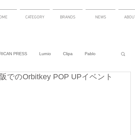
OME
CATEGORY
BRANDS
NEWS
ABOU
RICAN PRESS
Lumio
Clipa
Pablo
のOrbitkey POP UPイベント
KNITURE
Russel Wright
LuminAID
DACLOCKY
PLUMEN
新発売
cardbar
MODULARI