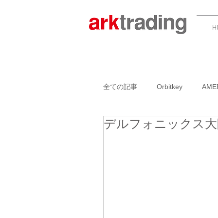
H
全ての記事
Orbitkey
AME
デルフォニックス大阪で
GARLIC TWIST 4.0
BOO
ADK PACKWORKS
NAN
AMERICANPRESSイベント