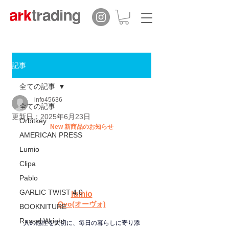
記事
全ての記事
info45636
全ての記事
更新日：
2025年6月23日
Orbitkey
New 新商品のお知らせ
AMERICAN PRESS
Lumio
Clipa
Pablo
GARLIC TWIST 4.0
lumio
Ovo(オーヴォ)
BOOKNITURE
Russel Wright
人の感性を大切に、毎日の暮らしに寄り添