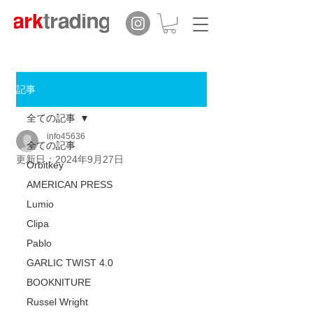
記事
全ての記事
info45636
全ての記事
更新日：
2024年9月27日
Orbitkey
AMERICAN PRESS
Lumio
Clipa
Pablo
GARLIC TWIST 4.0
BOOKNITURE
Russel Wright