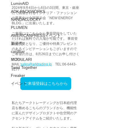
LuminAID
2024年9月4日から6日の3日間、東京・銀座
ADK PACKWORKS
にて開催されるインテリア・ファッション
の業界向け合同展示会「NEW ENERGY 
NANDACLOCKY
BLDG.」に出展いたします。
PLUMEN
ご来場にはこちらから事前登録をしていた
AMERICANPRESSイベント
だければ無料での入場が可能です。 事前登
新発売
録が不要となり、ご優待や特典プレゼント
のあるインビテーションもございますので 
cardbar
ご希望の方は、8月26日までにお申し付けく
ださい。
MODULARI
MAIL:
sales@arktrading.jp
　TEL:06-6443-
Twist Together
8177
Freaker
ご来場登録はこちらから
イベント
私たちアークトレーディングが日本総代理
店を務めるこちらのブランドから、機能性
に富んだデザインプロダクトや住空間のア
クセントアイテムをご紹介いたします。