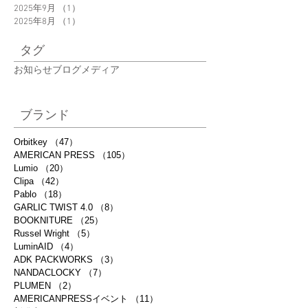
2025年9月
（1）
1件の記事
2025年8月
（1）
1件の記事
タグ
お知らせ
ブログ
メディア
ブランド
Orbitkey
（47）
47件の記事
AMERICAN PRESS
（105）
105件の記事
Lumio
（20）
20件の記事
Clipa
（42）
42件の記事
Pablo
（18）
18件の記事
GARLIC TWIST 4.0
（8）
8件の記事
BOOKNITURE
（25）
25件の記事
Russel Wright
（5）
5件の記事
LuminAID
（4）
4件の記事
ADK PACKWORKS
（3）
3件の記事
NANDACLOCKY
（7）
7件の記事
PLUMEN
（2）
2件の記事
AMERICANPRESSイベント
（11）
11件の記事