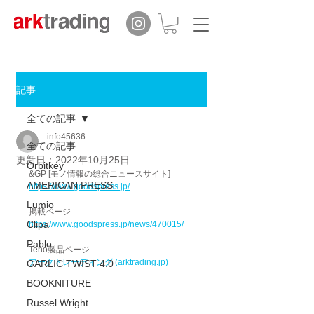
記事
全ての記事
info45636
全ての記事
更新日：
2022年10月25日
Orbitkey
&GP [モノ情報の総合ニュースサイト]
AMERICAN PRESS
https://www.goodspress.jp/
Lumio
掲載ページ
Clipa
https://www.goodspress.jp/news/470015/
Pablo
Teno製品ページ
アークトレーディング (arktrading.jp)
GARLIC TWIST 4.0
BOOKNITURE
Russel Wright