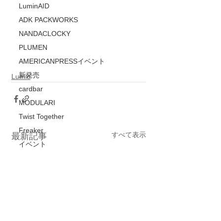
LuminAID
ADK PACKWORKS
NANDACLOCKY
PLUMEN
AMERICANPRESSイベント
新発売
Lumio
cardbar
MODULARI
Twist Together
Freaker
すべて表示
最新記事
イベント