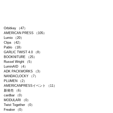
Orbitkey
（47）
47件の記事
AMERICAN PRESS
（105）
105件の記事
Lumio
（20）
20件の記事
Clipa
（42）
42件の記事
Pablo
（18）
18件の記事
GARLIC TWIST 4.0
（8）
8件の記事
BOOKNITURE
（25）
25件の記事
Russel Wright
（5）
5件の記事
LuminAID
（4）
4件の記事
ADK PACKWORKS
（3）
3件の記事
NANDACLOCKY
（7）
7件の記事
PLUMEN
（2）
2件の記事
AMERICANPRESSイベント
（11）
11件の記事
新発売
（6）
6件の記事
cardbar
（0）
0件の記事
MODULARI
（0）
0件の記事
Twist Together
（0）
0件の記事
Freaker
（0）
0件の記事