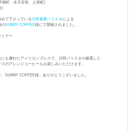
茅場町、水天宮前、人形町)
)
イベント
務めて下さっている
川田童夢バリスタ
による
橋の
SUNNY COFFEE
様にて開催されました。
セミナー
出にも優れたアメリカンプレスで、川田バリスタの厳選した
クスのアレンジコーヒーもお楽しみいただけます。
SUNNY COFFEE様、ありがとうございました。