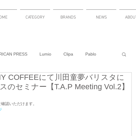
OME
CATEGORY
BRANDS
NEWS
ABOU
RICAN PRESS
Lumio
Clipa
Pablo
NY COFFEEにて川田童夢バリスタに
KNITURE
Russel Wright
LuminAID
ミナー【T.A.P Meeting Vol.2】
DACLOCKY
PLUMEN
ご確認いただけます。
ジ
新発売
cardbar
MODULARI