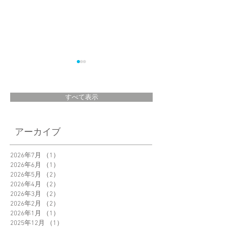
すべて表示
7月5日（月）19：
「BOOK TRUCK」
アーカイブ
00～21：00 日本テ
プロデュース【本
レビ 世界まる見
の雑貨展Ⅱ】が10
2026年7月
（1）
1件の記事
2026年6月
（1）
1件の記事
え！テレビ特捜部に
13日(火)～28日(水)
2026年5月
（2）
2件の記事
てBOOKNIRUREが
まで渋谷Loftにて開
2026年4月
（2）
2件の記事
紹介されました。
催され、LUMIOシ
2026年3月
（2）
2件の記事
ーズ・
2026年2月
（2）
2件の記事
2026年1月
（1）
1件の記事
BOOKNITUREをご
2025年12月
（1）
1件の記事
覧いただけます。