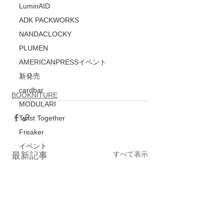
LuminAID
ADK PACKWORKS
NANDACLOCKY
PLUMEN
AMERICANPRESSイベント
新発売
cardbar
BOOKNITURE
MODULARI
Twist Together
Freaker
イベント
すべて表示
最新記事