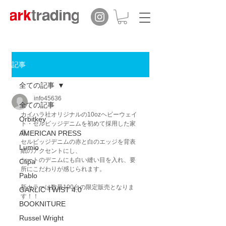
記事
全ての記事
info45636
全ての記事
カイハラ社オリジナルの10ozヘビーウェイ
Orbitkey
ト・セルビッジデニムを初めて採用した家
AMERICAN PRESS
具。
セルビッジデニムの赤と白のエッジを背表
Lumio
紙のアクセントにし、
シートのデニムにも白い縫い目を入れ、要
Clipa
所にこだわりが感じられます。
Pablo
新カラーは数量100台の限定販売となりま
GARLIC TWIST 4.0
す！！
BOOKNITURE
Russel Wright