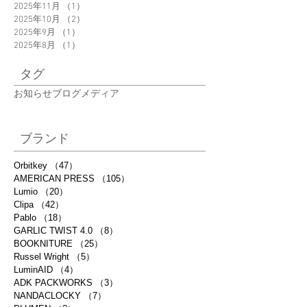
2025年11月
（1）
1件の記事
2025年10月
（2）
2件の記事
2025年9月
（1）
1件の記事
2025年8月
（1）
1件の記事
タグ
お知らせ
ブログ
メディア
ブランド
Orbitkey
（47）
47件の記事
AMERICAN PRESS
（105）
105件の記事
Lumio
（20）
20件の記事
Clipa
（42）
42件の記事
Pablo
（18）
18件の記事
GARLIC TWIST 4.0
（8）
8件の記事
BOOKNITURE
（25）
25件の記事
Russel Wright
（5）
5件の記事
LuminAID
（4）
4件の記事
ADK PACKWORKS
（3）
3件の記事
NANDACLOCKY
（7）
7件の記事