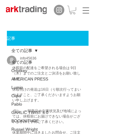
記事
全ての記事
info45636
全ての記事
休暇前の配達をご希望される場合は 9日
Orbitkey
（木）までのご注文とご決済をお願い致し
AMERICAN PRESS
ます。
Lumio
休暇明けの発送は16日（り順次行ってまい
りますこと、ご了承くださいますようお願
Clipa
い申し上げます。
Pablo
 但し、一部商品の在庫状況及び地域によっ
GARLIC TWIST 4.0
ては、休暇前にお届けできない場合がござ
BOOKNITURE
いますので予めご了承ください。
Russel Wright
休業期間中に頂きましたお問合せ、ご注文