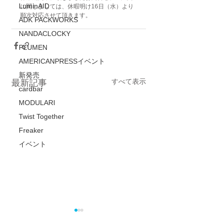
LuminAID
に関しましては、休暇明け16日（水）より
順次対応させて頂きます。
ADK PACKWORKS
NANDACLOCKY
PLUMEN
AMERICANPRESSイベント
新発売
すべて表示
最新記事
cardbar
MODULARI
Twist Together
Freaker
イベント