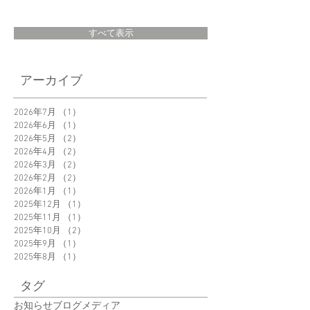
すべて表示
＜New Product＞
「Garlic Twist」え
アーカイブ
Orbitkey Clip-on
さん@eku_kurashi
Grasses Pouch 新発
ご紹介いただきま
2026年7月
（1）
1件の記事
売
2026年6月
（1）
1件の記事
た。
2026年5月
（2）
2件の記事
2026年4月
（2）
2件の記事
2026年3月
（2）
2件の記事
2026年2月
（2）
2件の記事
2026年1月
（1）
1件の記事
2025年12月
（1）
1件の記事
2025年11月
（1）
1件の記事
2025年10月
（2）
2件の記事
2025年9月
（1）
1件の記事
2025年8月
（1）
1件の記事
タグ
お知らせ
ブログ
メディア