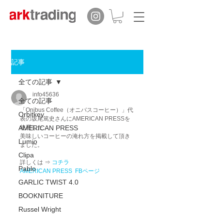
記事
全ての記事
info45636
全ての記事
「Onibus Coffee（オニバスコーヒー）」代
Orbitkey
表の坂尾篤史さんにAMERICAN PRESSを
AMERICAN PRESS
使用した
美味しいコーヒーの淹れ方を掲載して頂き
Lumio
ました。
Clipa
詳しくは ⇒ 
コチラ
Pablo
AMERICAN PRESS  FBページ
GARLIC TWIST 4.0
BOOKNITURE
Russel Wright