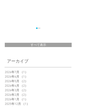
すべて表示
父の日に贈る気の利
スペシャルティコ
アーカイブ
いたプレゼント｜
ヒーイベント ― 嗜
AND PLANTS
好をみつけるコー
2026年7月
（1）
1件の記事
Magazine
2026年6月
（1）
1件の記事
ー体験 ―｜カンデ
2026年5月
（2）
2件の記事
ィハウス東京ショ
2026年4月
（2）
2件の記事
プ様
2026年3月
（2）
2件の記事
2026年2月
（2）
2件の記事
2026年1月
（1）
1件の記事
2025年12月
（1）
1件の記事