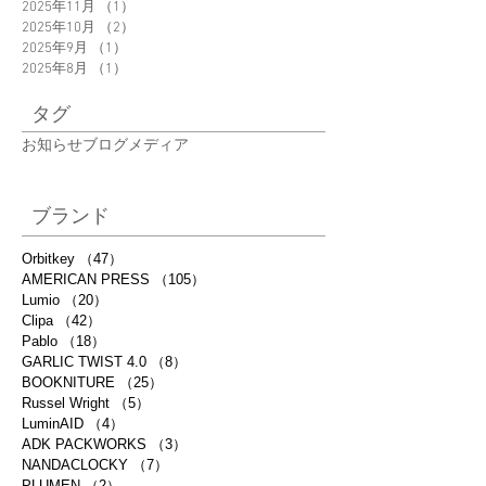
2025年11月
（1）
1件の記事
2025年10月
（2）
2件の記事
2025年9月
（1）
1件の記事
2025年8月
（1）
1件の記事
タグ
お知らせ
ブログ
メディア
ブランド
Orbitkey
（47）
47件の記事
AMERICAN PRESS
（105）
105件の記事
Lumio
（20）
20件の記事
Clipa
（42）
42件の記事
Pablo
（18）
18件の記事
GARLIC TWIST 4.0
（8）
8件の記事
BOOKNITURE
（25）
25件の記事
Russel Wright
（5）
5件の記事
LuminAID
（4）
4件の記事
ADK PACKWORKS
（3）
3件の記事
NANDACLOCKY
（7）
7件の記事
PLUMEN
（2）
2件の記事