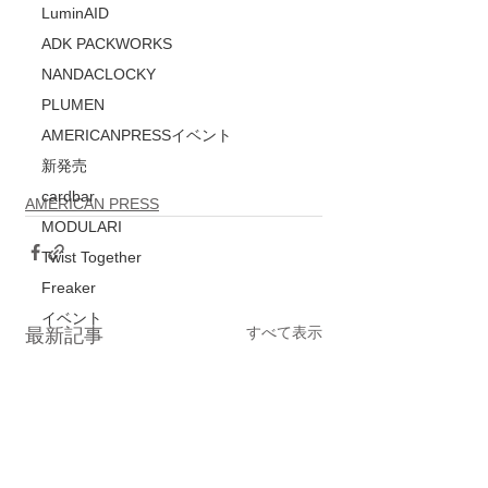
LuminAID
ADK PACKWORKS
NANDACLOCKY
PLUMEN
AMERICANPRESSイベント
新発売
cardbar
AMERICAN PRESS
MODULARI
Twist Together
Freaker
イベント
すべて表示
最新記事