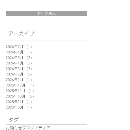
すべて表示
7月5日（月）19：
「BOOK TRUCK」
アーカイブ
00～21：00 日本テ
プロデュース【本
レビ 世界まる見
の雑貨展Ⅱ】が10
2026年7月
（1）
1件の記事
2026年6月
（1）
1件の記事
え！テレビ特捜部に
13日(火)～28日(水)
2026年5月
（2）
2件の記事
てBOOKNIRUREが
まで渋谷Loftにて開
2026年4月
（2）
2件の記事
紹介されました。
催され、LUMIOシ
2026年3月
（2）
2件の記事
ーズ・
2026年2月
（2）
2件の記事
2026年1月
（1）
1件の記事
BOOKNITUREをご
2025年12月
（1）
1件の記事
覧いただけます。
2025年11月
（1）
1件の記事
2025年10月
（2）
2件の記事
2025年9月
（1）
1件の記事
2025年8月
（1）
1件の記事
タグ
お知らせ
ブログ
メディア