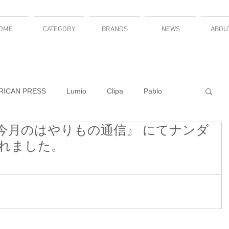
OME
CATEGORY
BRANDS
NEWS
ABOU
RICAN PRESS
Lumio
Clipa
Pablo
 『今月のはやりもの通信』 にてナンダ
KNITURE
Russel Wright
LuminAID
れました。
DACLOCKY
PLUMEN
新発売
cardbar
MODULARI