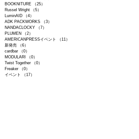
BOOKNITURE
（25）
25件の記事
Russel Wright
（5）
5件の記事
LuminAID
（4）
4件の記事
ADK PACKWORKS
（3）
3件の記事
NANDACLOCKY
（7）
7件の記事
PLUMEN
（2）
2件の記事
AMERICANPRESSイベント
（11）
11件の記事
新発売
（6）
6件の記事
cardbar
（0）
0件の記事
MODULARI
（0）
0件の記事
Twist Together
（0）
0件の記事
Freaker
（0）
0件の記事
イベント
（17）
17件の記事