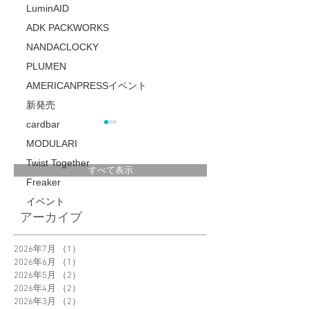
LuminAID
ADK PACKWORKS
NANDACLOCKY
PLUMEN
AMERICANPRESSイベント
新発売
cardbar
MODULARI
Twist Together
すべて表示
Freaker
イベント
＜POPUP＞日本橋
居心地の良い部屋
アーカイブ
三越5階 新生活を彩
くりに役立つ情報
る海外インテリ
ディアN203にて、
2026年7月
（1）
1件の記事
2026年6月
（1）
1件の記事
紹介記事が掲載さ
2026年5月
（2）
2件の記事
ました。
2026年4月
（2）
2件の記事
2026年3月
（2）
2件の記事