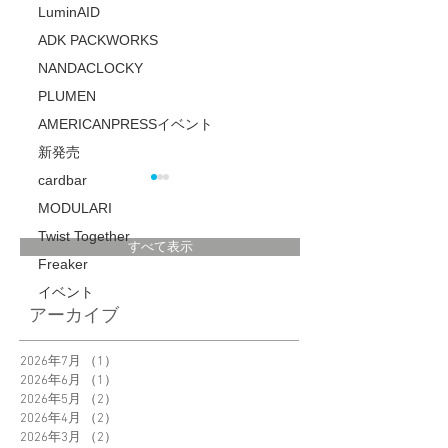
LuminAID
ADK PACKWORKS
NANDACLOCKY
PLUMEN
AMERICANPRESSイベント
新発売
cardbar
MODULARI
Twist Together
すべて表示
Freaker
イベント
＜POPUP＞日本橋
居心地の良い部屋
アーカイブ
三越5階 新生活を彩
くりに役立つ情報
る海外インテリ
ディアN203にて、
2026年7月
（1）
1件の記事
2026年6月
（1）
1件の記事
紹介記事が掲載さ
2026年5月
（2）
2件の記事
ました。
2026年4月
（2）
2件の記事
2026年3月
（2）
2件の記事