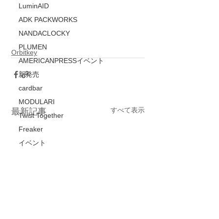
LuminAID
ADK PACKWORKS
NANDACLOCKY
PLUMEN
Orbitkey
AMERICANPRESSイベント
新発売
cardbar
MODULARI
すべて表示
最新記事
Twist Together
Freaker
イベント