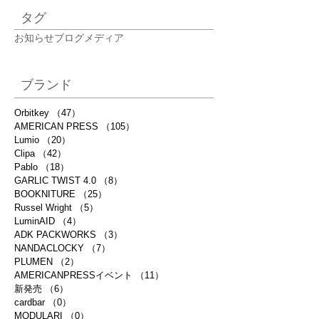
タグ
お知らせ
ブログ
メディア
ブランド
Orbitkey
（47）
47件の記事
AMERICAN PRESS
（105）
105件の記事
Lumio
（20）
20件の記事
Clipa
（42）
42件の記事
Pablo
（18）
18件の記事
GARLIC TWIST 4.0
（8）
8件の記事
BOOKNITURE
（25）
25件の記事
Russel Wright
（5）
5件の記事
LuminAID
（4）
4件の記事
ADK PACKWORKS
（3）
3件の記事
NANDACLOCKY
（7）
7件の記事
PLUMEN
（2）
2件の記事
AMERICANPRESSイベント
（11）
11件の記事
新発売
（6）
6件の記事
cardbar
（0）
0件の記事
MODULARI
（0）
0件の記事