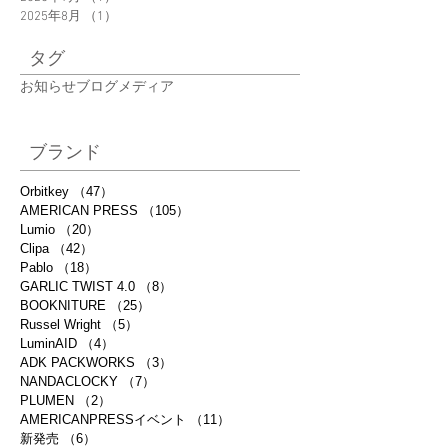
2025年8月
（1）
1件の記事
タグ
お知らせ
ブログ
メディア
ブランド
Orbitkey
（47）
47件の記事
AMERICAN PRESS
（105）
105件の記事
Lumio
（20）
20件の記事
Clipa
（42）
42件の記事
Pablo
（18）
18件の記事
GARLIC TWIST 4.0
（8）
8件の記事
BOOKNITURE
（25）
25件の記事
Russel Wright
（5）
5件の記事
LuminAID
（4）
4件の記事
ADK PACKWORKS
（3）
3件の記事
NANDACLOCKY
（7）
7件の記事
PLUMEN
（2）
2件の記事
AMERICANPRESSイベント
（11）
11件の記事
新発売
（6）
6件の記事