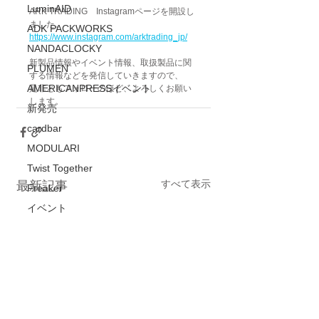
LuminAID
ARK TRADING　Instagramページを開設し
ました。
ADK PACKWORKS
https://www.instagram.com/arktrading_jp/
NANDACLOCKY
新製品情報やイベント情報、取扱製品に関
PLUMEN
する情報などを発信していきますので、
AMERICANPRESSイベント
是非ともフォローのほど、よろしくお願い
します。
新発売
cardbar
MODULARI
Twist Together
すべて表示
最新記事
Freaker
イベント