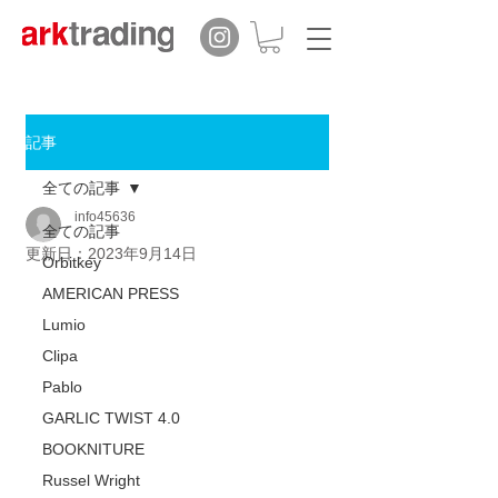
記事
全ての記事
info45636
全ての記事
更新日：
2023年9月14日
Orbitkey
AMERICAN PRESS
Lumio
Clipa
Pablo
GARLIC TWIST 4.0
BOOKNITURE
Russel Wright