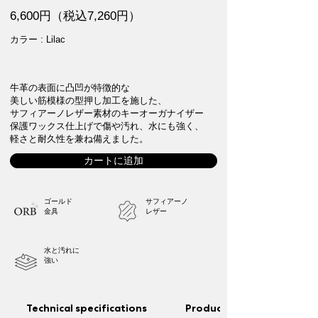
6,600円（税込7,260円）
カラー : Lilac
牛革の表面に凸凹が特徴的な
美しい筋模様の型押し加工を施した、
サフィアーノレザー素材のキーオーガナイザー
保護ワックス仕上げで傷や汚れ、水にも強く、
軽さと耐久性を兼ね備えました。
カートに追加
ゴールド
サフィアーノ
金具
レザー
水と汚れに
強い
Technical specifications
Product features